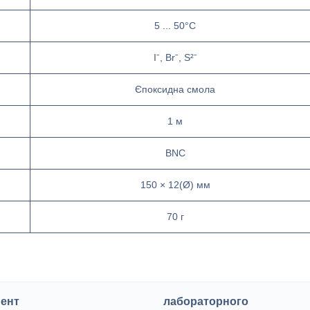
5 ... 50°C
Iˉ, Brˉ, S²ˉ
Єпоксидна смола
1 м
BNC
150 × 12(Ø) мм
70 г
ент
лабораторного