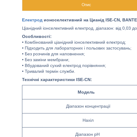
Опис
Електрод
ионоселективний на Цианід ISE-CN, BANTE
Ціанідний іонселективний електрод, діапазон: від 0,03 д
Особливості:
• Комбінований ціанідний іонселективний електрод;
• Підходить для лабораторних і польових застосувань;
• Без розчинів для наповнення;
• Без заміни мембрани;
• Вбудований сухий електрод порівняння;
• Тривалий термін служби.
Технічні характеристики ISE-CN:
Mодель
Діапазон концентрації
Нахіл
Діапазон pH