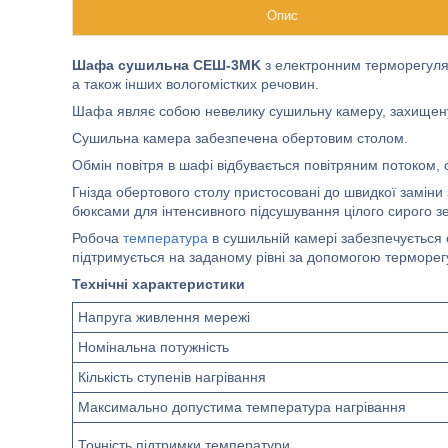
Опис
Шафа сушильна СЕШ-3МK
з електронним терморегулят
а також інших вологомістких речовин.
Шафа являє собою невелику сушильну камеру, захищену
Сушильна камера забезпечена обертовим столом.
Обмін повітря в шафі відбувається повітряним потоком
Гнізда обертового столу пристосовані до швидкої замін
бюксами для інтенсивного підсушування цілого сирого з
Робоча
температура
в сушильній камері забезпечується 
підтримується на заданому рівні за допомогою терморег
Технічні характеристики
Напруга живлення мережі
Номінальна потужність
Кількість ступенів нагрівання
Максимально допустима температура нагрівання
Точність підтримки температури