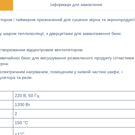
Інформація для замовлення
ором і таймером призначений для сушіння зерна та зернопродукті
 шаром теплоізоляції, з дверцятами для завантаження бюкс.
, створюваним відцентровим вентилятором.
и звичайних бюкс для висушування розмеленого продукту сітчастими
ерна.
електричним нагрівачем, поміщеним у нижній частині шафи, і
улятора та реле.
220 В, 50 Гц
1200 Вт
2
150 °C
±1°С