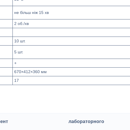
не більш ніж 15 хв
2 об./хв
10 шт.
5 шт.
+
670×412×360 мм
17
ент
лабораторного