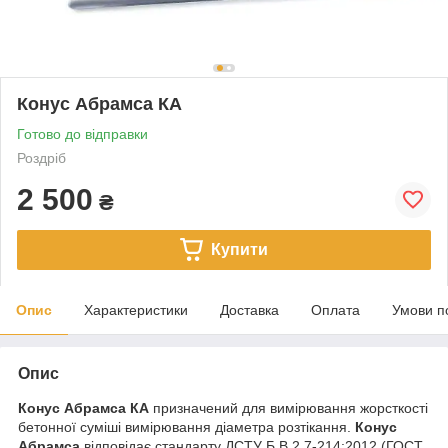
Конус Абрамса КА
Готово до відправки
Роздріб
2 500
₴
Купити
Опис
Характеристики
Доставка
Оплата
Умови п
Опис
Конус Абрамса КА
призначений для вимірювання жорсткості
бетонної суміші вимірювання діаметра розтікання.
Конус
Абрамса
відповідає стандарту ДСТУ Б.В.2.7-214:2012 (ГОСТ