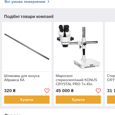
Всі умови повернення
Подібні товари компанії
Штиковка для конуса
Мікроскоп
Сте
Абрамса КА
стереоскопічний KONUS
CRY
CRYSTAL PRO 7x-45x
STEREO
320
45 000
31 
₴
₴
Купити
Купити