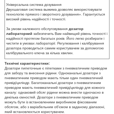
Універсальна система дозування
Двухшаговая система выжима дозволяє використовувати
технологію прямого і зворотного дозування». Гарантується
високий рівень надійності і точності.
За умови належного обслуговування
дозатор
лабораторний
забезпечить Вам найвищий рівень точності і
надійності протягом багатьох років. Його легко розбирати і
чистити в умовах лабораторії. Регулювання і калібрування
дозатора проводиться самим користувачем за допомогою
калібрувального ключа за кілька хвилин.
Технічні характеристики:
Дозатори пипеточные є піпетками з пневматичним приводом
для забору та внесення рідини. Одноканальні дозатори з
пневматичним приводом мають тільки один пневматичний
привід/циліндр. Багатоканальні дозатори з пневматичним
приводом мають пневматичний привід/циліндр для кожного
каналу: однаковий обсяг рідини можна внести одночасно в
декілька ємностей. Дозатори з пневматичним приводом
можуть бути із встановленими виробником фіксованим
обсягом, або з варіабельним об'ємом в заданому діапазоні,
який встановлюється користувачем.