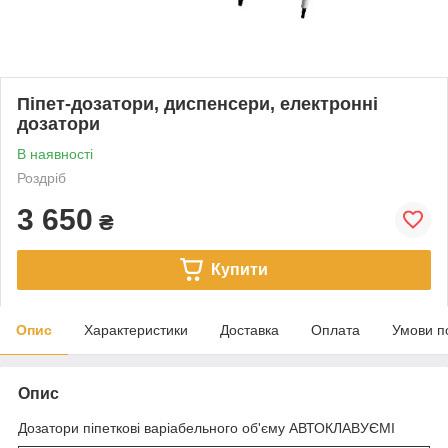
Піпет-дозатори, диспенсери, електронні
дозатори
В наявності
Роздріб
3 650
₴
Купити
Опис
Характеристики
Доставка
Оплата
Умови п
Опис
Дозатори піпеткові варіабельного об'єму АВТОКЛАВУЄМІ