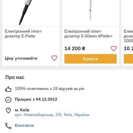
Електронний піпет-
Електронний піпет-
Елек
дозатор E-Pette
дозатор 5-50мкл dPette+
доза
100
14 200
10 
₴
Ціну уточнюйте
Купити
Про нас
100% позитивних з 18 відгуків за рік
Працює з 04.12.2012
м. Київ
вул. Новозабарська, 2/6, Київ, Україна
Контакти