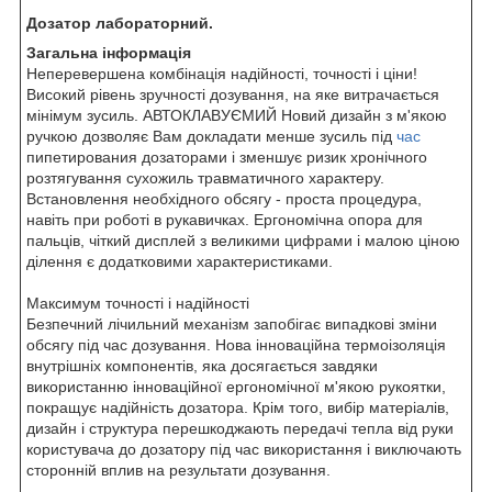
Дозатор лабораторний.
Загальна інформація
Неперевершена комбінація надійності, точності і ціни!
Високий рівень зручності дозування, на яке витрачається
мінімум зусиль. АВТОКЛАВУЄМИЙ Новий дизайн з м'якою
ручкою дозволяє Вам докладати менше зусиль під
час
пипетирования дозаторами і зменшує ризик хронічного
розтягування сухожиль травматичного характеру.
Встановлення необхідного обсягу - проста процедура,
навіть при роботі в рукавичках. Ергономічна опора для
пальців, чіткий дисплей з великими цифрами і малою ціною
ділення є додатковими характеристиками.
Максимум точності і надійності
Безпечний лічильний механізм запобігає випадкові зміни
обсягу під час дозування. Нова інноваційна термоізоляція
внутрішніх компонентів, яка досягається завдяки
використанню інноваційної ергономічної м'якою рукоятки,
покращує надійність дозатора. Крім того, вибір матеріалів,
дизайн і структура перешкоджають передачі тепла від руки
користувача до дозатору під час використання і виключають
сторонній вплив на результати дозування.