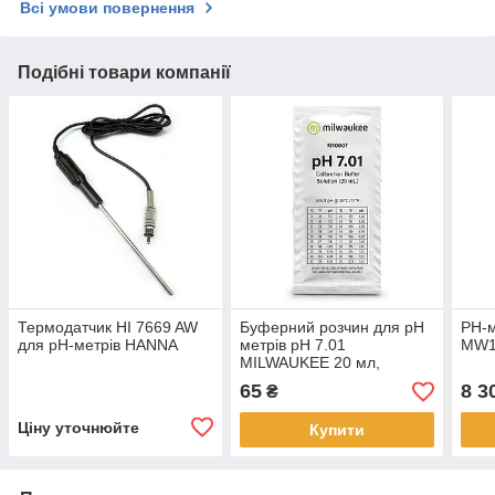
Всі умови повернення
Подібні товари компанії
Термодатчик HI 7669 AW
Буферний розчин для pH
PH-м
для pH-метрів HANNA
метрів pH 7.01
MW1
MILWAUKEE 20 мл,
M10007
65
8 3
₴
Ціну уточнюйте
Купити