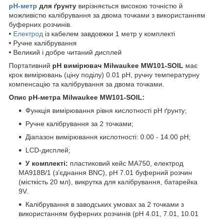
pH-метр
для ґрунту
вирізняється високою точністю й
можливістю калібрування за двома точками з використанням
буферних розчинів.
•
Електрод
із кабелем завдовжки 1 метр у комплекті
• Ручне калібрування
• Великий і добре читаний дисплей
Портативний
pH вимірювач Milwaukee MW101-SOIL
має
крок вимірювань (ціну поділу) 0.01 pH, ручну температурну
компенсацію та калібрування за двома точками.
Опис pH-метра
Milwaukee
MW101-SOIL:
Функція вимірювання рівня кислотності pH
ґрунту;
Ручне калібрування за 2 точками;
Діапазон вимірювання кислотності: 0.00 - 14.00 pH;
LСD-дисплей;
У комплекті:
пластиковий кейс MA750, електрод
MA918B/1
(з'єднання BNC), pH 7.01 буферний розчин
(місткість 20 мл), викрутка для калібрування, батарейка
9V.
Калібрування в заводських умовах за 2 точками з
використанням буферних розчинів (pH 4.01, 7.01, 10.01