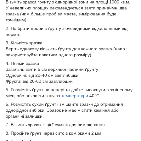
Візьміть зразки ґрунту з однорідної зони на площі 1000 кв.м.
У невеликих площах рекомендується взяти принаймні два
зразка (чим більше проб ви маєте, вимірювання буде
точнішим)
2. Не брати проби з ґрунту з очевидними відхиленнями від
норми.
3. Кількість зразка:
Беріть однакову кількість ґрунту для кожного зразка (напр.:
використовуйте пакетики одного розміру)
4. Плями зразка
Загальні: взяти 5 см верхньої частини ґрунту
Однорічні: від 20-40 см завглибшки
Фрукти: від 20-60 см завглибшки
5. Розмістіть ґрунт на папері та дайте висохнути в затіненому
місці або покласти в піч за
температури
40
°C
.
6. Розмістіть сухий ґрунт і змішайте зразки до отримання
однорідної вибірки. Зразок не має містити каміння або
органічні залишки.
7. Візьміть зразок із цієї суміші для вимірювання.
8. Просійте ґрунт через сито з комірками 2 мм.