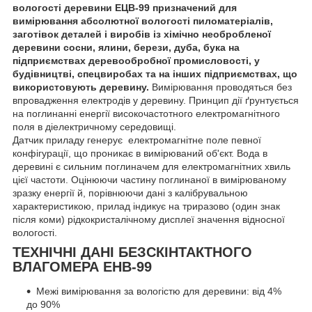
вологості деревини ЕЦВ-99 призначений для
вимірювання абсолютної вологості пиломатеріалів,
заготівок деталей і виробів із хімічно необробленої
деревини сосни, ялини, берези, дуба, бука на
підприємствах деревообробної промисловості, у
будівництві, спецвиробах та на інших підприємствах, що
використовують деревину.
Вимірювання проводяться без
впровадження електродів у деревину. Принцип дії ґрунтується
на поглинанні енергії високочастотного електромагнітного
поля в діелектричному середовищі.
Датчик приладу генерує електромагнітне поле певної
конфігурації, що проникає в вимірюваний об'єкт. Вода в
деревині є сильним поглиначем для електромагнітних хвиль
цієї частоти. Оцінюючи частину поглинаної в вимірюваному
зразку енергії й, порівнюючи дані з калібрувальною
характеристикою, прилад індикує на триразово (один знак
після коми) рідкокристалічному дисплеї значення відносної
вологості.
ТЕХНІЧНІ ДАНІ БЕЗСКІНТАКТНОГО
ВЛАГОМЕРА ЕНВ-99
Межі вимірювання за вологістю для деревини: від 4%
до 90%