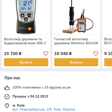
Вологомір деревини та
Голчастий вологомір
Воло
будматеріалів testo 606-2
деревини Metrinco M141W
ВСП
15 700
18 040
9 1
₴
₴
Купити
Купити
Про нас
100% позитивних з 18 відгуків за рік
Працює з 04.12.2012
м. Київ
вул. Новозабарська, 2/6, Київ, Україна