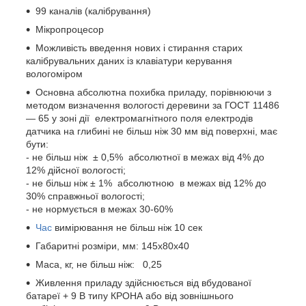
99 каналів (калібрування)
Мікропроцесор
Можливість введення нових і стирання старих
калібрувальних даних із клавіатури керування
вологоміром
Основна абсолютна похибка приладу, порівнюючи з
методом визначення вологості деревини за ГОСТ 11486
— 65 у зоні дії електромагнітного поля електродів
датчика на глибині не більш ніж 30 мм від поверхні, має
бути:
- не більш ніж ± 0,5% абсолютної в межах від 4% до
12% дійсної вологості;
- не більш ніж ± 1% абсолютною в межах від 12% до
30% справжньої вологості;
- не нормується в межах 30-60%
Час
вимірювання не більш ніж 10 сек
Габаритні розміри, мм: 145х80х40
Маса, кг, не більш ніж: 0,25
Живлення приладу здійснюється від вбудованої
батареї + 9 В типу КРОНА або від зовнішнього