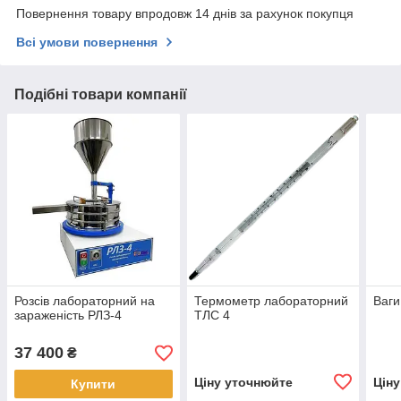
Повернення товару впродовж 14 днів за рахунок покупця
Всі умови повернення
Подібні товари компанії
Розсів лабораторний на
Термометр лабораторний
Ваги
зараженість РЛЗ-4
ТЛС 4
37 400
₴
Ціну уточнюйте
Цін
Купити