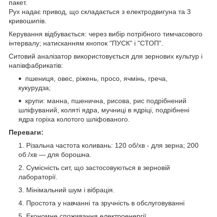
пакет.
Рух надає привод, що складається з електродвигуна та 3
кривошипів.
Керування відбувається: через вибір потрібного тимчасового
інтервалу; натисканням кнопок "ПУСК" і "СТОП".
Ситовий аналізатор використовується для зернових культур і
напівфабрикатів:
пшениця, овес, ріжень, просо, ячмінь, греча,
кукурудза;
крупи: манна, пшенична, рисова, рис подрібнений
шліфуваний, коляті ядра, мучниці в ядріці, подрібнені
ядра горіха колотого шліфованого.
Переваги:
Різальна частота коливань: 120 об/хв - для зерна; 200
об./хв — для борошна.
Сумісність сит, що застосовуються в зерновій
лабораторії.
Мінімальний шум і вібрація.
Простота у навчанні та зручність в обслуговуванні
Економне споживання електроенергії