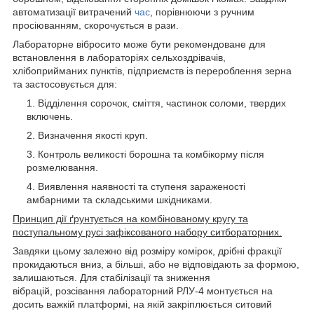
автоматизації витрачений
час
, порівнюючи з ручним
просіюванням, скорочується в рази.
Лабораторне вібросито може бути рекомендоване для
встановлення в лабораторіях сельхоздрівачів,
хлібоприйманих пунктів, підприємств із перероблення зерна
та застосовується для:
Відділення сорочок, сміття, частинок соломи, твердих
включень.
Визначення якості круп.
Контроль великості борошна та комбікорму після
розмелювання.
Виявлення наявності та ступеня зараженості
амбарними та складськими шкідниками.
Принцип дії ґрунтується на комбінованому кругу та
поступальному русі зафіксованого набору ситбораторних.
Завдяки цьому залежно від розміру комірок, дрібні фракції
прокидаються вниз, а більші, або не відповідають за формою,
залишаються. Для стабілізації та зниження
вібрацій, розсівання лабораторний РЛУ-4 монтується на
досить важкій платформі, на якій закріплюється ситовий