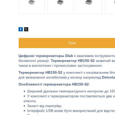
Опис
Цифрові термореакторы Dlab
є важливим інструмент
біохімічної реакції.
Термореактор HB150-S2
зазвичай ви
також в екологічних і промислових застосуваннях.
Термореактор HB150-S2
у комплекті з нагрівальним бл
для визначення антибіотиків у молоці наприклад
Delvote
Особливості термореактора HB150-S2
:
Широкий діапазон температурного контролю до 15
У комплекті з термореактором поставляються два на
клієнта;
Захист від перегріву;
Інтерфейс USB може бути використаний для відсте