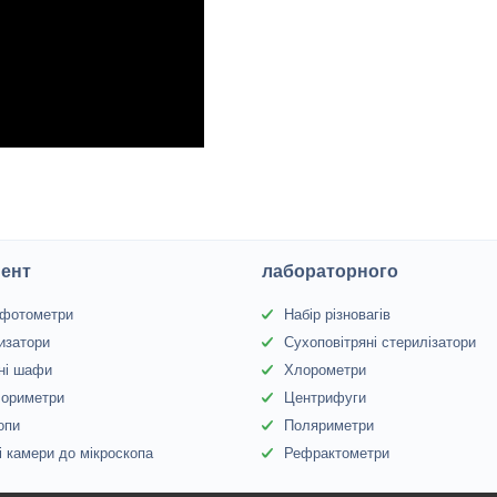
ент
лабораторного
офотометри
Набір різновагів
изатори
Сухоповітряні стерилізатори
ні шафи
Хлорометри
лориметри
Центрифуги
опи
Поляриметри
 камери до мікроскопа
Рефрактометри