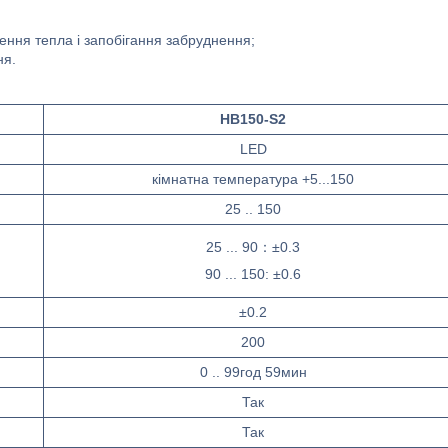
ння тепла і запобігання забруднення;
ня.
HB150-S2
LED
кімнатна температура +5...150
25 .. 150
25 ... 90：±0.3
90 ... 150: ±0.6
±0.2
200
0 .. 99год 59мин
Так
Так