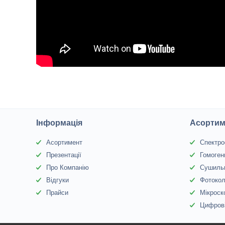
Інформація
Асортим
Асортимент
Спектр
Презентації
Гомоген
Про Компанію
Сушиль
Відгуки
Фотоко
Прайси
Мікроск
Цифрові