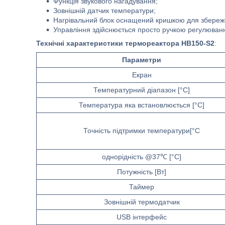
Функція звукового нагадування;
Зовнішній датчик температури;
Нагрівальний блок оснащений кришкою для збереже
Управління здійснюється просто ручкою регулюван
Технічні характеристики
термореактора HB150-S2
:
Параметри
Екран
Температурний діапазон [°C]
Температура яка встановлюється [°C]
Точність підтримки температури[°C
однорідність @37℃ [°C]
Потужність [Вт]
Таймер
Зовнішній термодатчик
USB інтерфейс