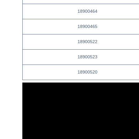
18900464
18900465
18900522
18900523
18900520