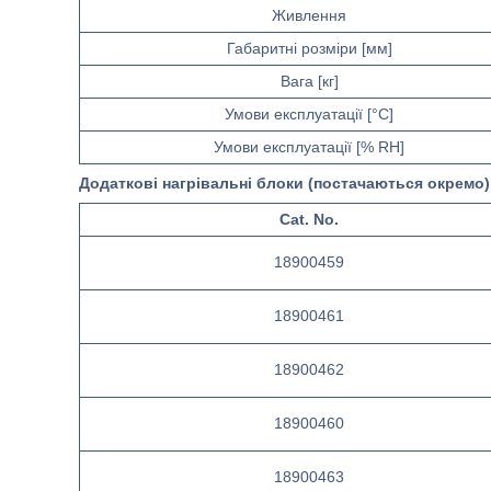
Живлення
Габаритні розміри [мм]
Вага [кг]
Умови експлуатації [°C]
Умови експлуатації [% RH]
Додаткові нагрівальні блоки (постачаються окремо)
Cat. No.
18900459
18900461
18900462
18900460
18900463