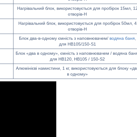
Нагрівальний блок, використовується для пробірок 15мл, 1
отворів-H
Нагрівальний блок, використовується для пробірок 50мл, 4
отворів-H
Блок два-в-одному ємність з наповнювачем/
водяна баня
,
для HB105/150-S1
Блок «два в одному», ємність з наповнювачем / водяна бан
для HB120, HB105 / 150-S2
Алюмінієві намистини, 1 кг, використовуються для блоку «дв
в одному»