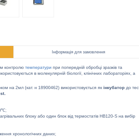
Інформація для замовлення
ом контролю
температури
при попередній обробці зразків та
користовуються в молекулярній біології, клінічних лабораторіях, а
оком на 2мл (кат. н 18900462) використовується як
інкубатор
до тес
st.
0℃;
грівальних блоку або один блок від термостатів HB120-S на вибір
ження хронологічних даних;