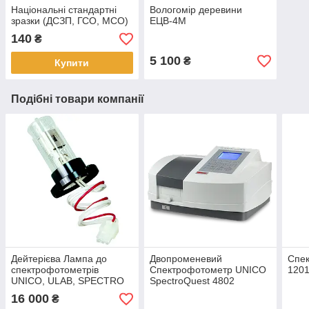
Національні стандартні
Вологомір деревини
зразки (ДСЗП, ГСО, МСО)
ЕЦВ-4М
140
₴
5 100
₴
Купити
Подібні товари компанії
Дейтерієва Лампа до
Двопроменевий
Спе
спектрофотометрів
Спектрофотометр UNICO
120
UNICO, ULAB, SPECTRO
SpectroQuest 4802
LAB
16 000
₴