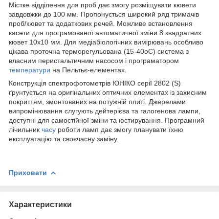
Містке відділення для проб дає змогу розміщувати кювети
завдовжки до 100 мм. Пропонується широкий ряд тримачів
проб/кювет та додаткових речей. Можливе встановлення
касети для програмованої автоматичної зміни 8 квадратних
кювет 10х10 мм. Для медіабіологічних вимірювань особливо
цікава проточна терморегульована (15-40
о
С) система з
власним перистальтичним насосом і програматором
температури
на Пельтьє-елементах.
Конструкція спектрофотометрів ЮНІКО серії 2802 (S)
ґрунтується на оригінальних оптичних елементах із захисним
покриттям, змонтованих на потужній плиті. Джерелами
випромінювання слугують дейтерієва та галогенова лампи,
доступні для самостійної зміни та юстирування. Програмний
лічильник
часу
роботи ламп дає змогу планувати їхню
експлуатацію та своєчасну заміну.
Приховати
Характеристики