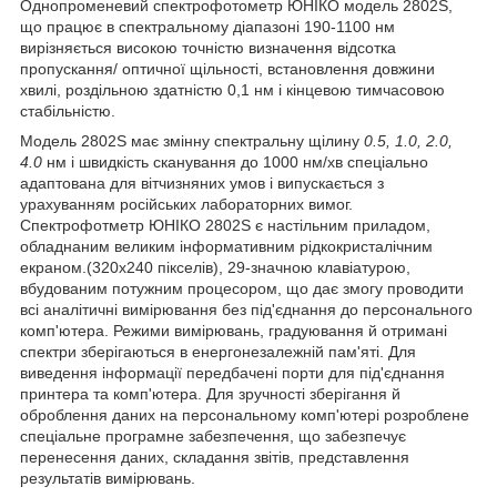
Однопроменевий спектрофотометр ЮНІКО модель 2802S,
що працює в спектральному діапазоні 190-1100 нм
вирізняється високою точністю визначення відсотка
пропускання/ оптичної щільності, встановлення довжини
хвилі, роздільною здатністю 0,1 нм і кінцевою тимчасовою
стабільністю.
Модель 2802S має змінну спектральну щілину
0.5, 1.0, 2.0,
4.0
нм і швидкість сканування до 1000 нм/хв спеціально
адаптована для вітчизняних умов і випускається з
урахуванням російських лабораторних вимог.
Спектрофотметр ЮНІКО 2802S є настільним приладом,
обладнаним великим інформативним рідкокристалічним
екраном.(320х240 пікселів), 29-значною клавіатурою,
вбудованим потужним процесором, що дає змогу проводити
всі аналітичні вимірювання без під'єднання до персонального
комп'ютера. Режими вимірювань, градуювання й отримані
спектри зберігаються в енергонезалежній пам'яті. Для
виведення інформації передбачені порти для під'єднання
принтера та комп'ютера. Для зручності зберігання й
оброблення даних на персональному комп'ютері розроблене
спеціальне програмне забезпечення, що забезпечує
перенесення даних, складання звітів, представлення
результатів вимірювань.