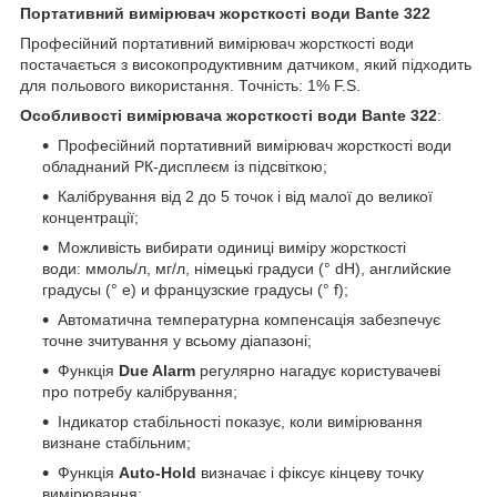
Портативний вимірювач жорсткості води Bante 322
Професійний портативний вимірювач жорсткості води
постачається з високопродуктивним датчиком, який підходить
для польового використання. Точність: 1% F.S.
Особливості вимірювача жорсткості води Bante 322
:
Професійний портативний вимірювач жорсткості води
обладнаний РК-дисплеєм із підсвіткою;
Калібрування від 2 до 5 точок і від малої до великої
концентрації;
Можливість вибирати одиниці виміру жорсткості
води: ммоль/л, мг/л, німецькі градуси (° dH), английские
градусы (° e) и французские градусы (° f);
Автоматична температурна компенсація забезпечує
точне зчитування у всьому діапазоні;
Функція
Due Alarm
регулярно нагадує користувачеві
про потребу калібрування;
Індикатор стабільності показує, коли вимірювання
визнане стабільним;
Функція
Auto-Hold
визначає і фіксує кінцеву точку
вимірювання;