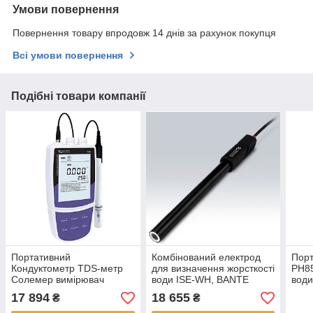
Умови повернення
Повернення товару впродовж 14 днів за рахунок покупця
Всі умови повернення
Подібні товари компанії
Портативний
Комбінований електрод
Порт
Кондуктометр TDS-метр
для визначення жорсткості
PH8
Солемер вимірювач
води ISE-WH, BANTE
води
нудного Опірення Bante
дист
17 894
18 655
₴
₴
540
деіо