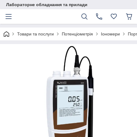
Лабораторне обладнання та прилади
Товари та послуги
Потенціометрія
Іономери
Порт