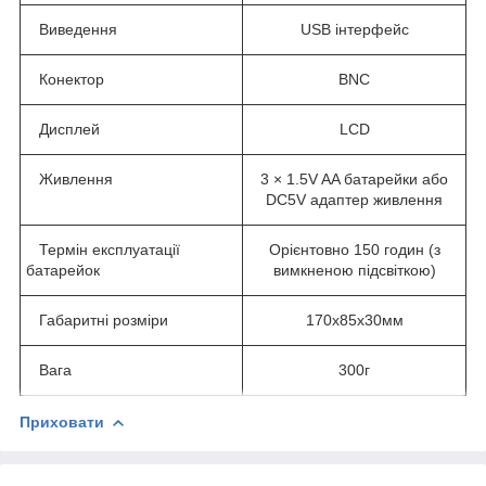
Виведення
USB інтерфейс
Конектор
BNC
Дисплей
LCD
Живлення
3 × 1.5V AA батарейки або
DC5V адаптер живлення
Термін експлуатації
Орієнтовно 150 годин (з
батарейок
вимкненою підсвіткою)
Габаритні розміри
170х85х30мм
Вага
300г
Приховати