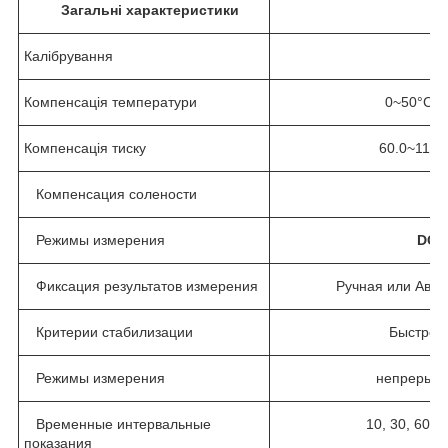
Загальні характеристики
Калібрування
1 
Компенсація температури
0~50°C, 
Компенсація тиску
60.0~113.3
Компенсация солености
Режимы измерения
DO,
Фиксация результатов измерения
Ручная или Авто
Критерии стабилизации
Быстро,
Режимы измерения
непрерывн
Временные интервальные
10, 30, 60,
показания