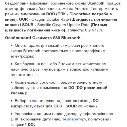
бездротовий вимірювач розчиненого кисню Bluetooth, працює
зі смартфонами або планшетами на Android. Тестер містить
режими вимірювання
BOD
(
БПК - Біологічна потреба в
кисні
),
OUR -
Oxygen Uptake Rate
(
Швидкість поглинання
кисню
) і
SOUR -
Specific Oxygen Uptake Rate
(Питома
швидкість поглинання кисню
)
. Точність: 0,2 мг / л.
Особливості Оксиметр S60 Bluetooth:
Многопараметрический вимірювач розчиненого
кисню Bluetooth поставляється з полярографічним
електродом;
Калібрування по 1 або 2 точкам з використанням
насиченого розчину повітрям з водою або нульовим
вмістом кисню;
Компенсація солоності і барометричного тиску
забезпечує точні вимірювання
DO
(
DO розчинений
кисень
);
Виборна
час
тестування, початок / кінець
DO
використовуються для
OUR
і
SOUR
обчислень;
Управління даними надає докладну інформацію про
БПК, включаючи дату і час,
температуру
, початковий і
кінцевий
DO;