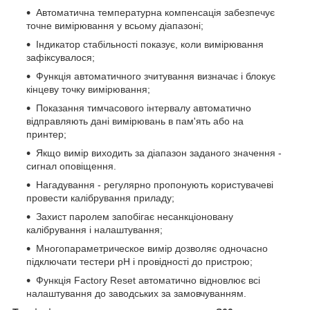
Автоматична температурна компенсація забезпечує
точне вимірювання у всьому діапазоні;
Індикатор стабільності показує, коли вимірювання
зафіксувалося;
Функція автоматичного зчитування визначає і блокує
кінцеву точку вимірювання;
Показання тимчасового інтервалу автоматично
відправляють дані вимірювань в пам'ять або на
принтер;
Якщо вимір виходить за діапазон заданого значення -
сигнал оповіщення.
Нагадування - регулярно пропонують користувачеві
провести калібрування приладу;
Захист паролем запобігає несанкціоновану
калібрування і налаштування;
Многопараметрическое вимір дозволяє одночасно
підключати тестери pH і провідності до пристрою;
Функція Factory Reset автоматично відновлює всі
налаштування до заводських за замовчуванням.