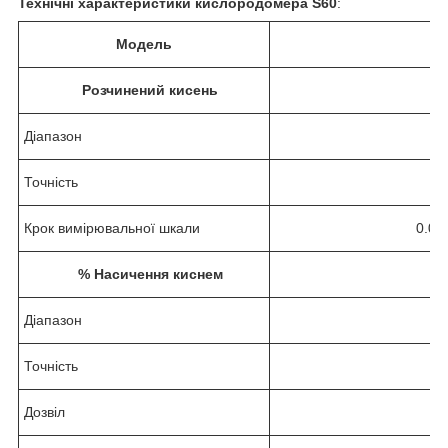
Технічні характеристики кислородомера
S60
:
Модель
Розчинений кисень
Діапазон
0.
Точність
Крок вимірювальної шкали
0.01,
% Насичення киснем
Діапазон
Точність
Дозвіл