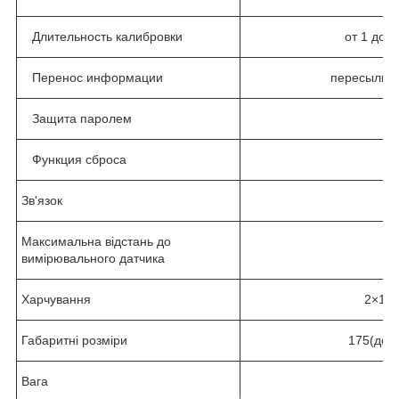
Длительность калибровки
от 1 до 
Перенос информации
пересылка 
Защита паролем
Функция сброса
Зв'язок
Максимальна відстань до
вимірювального датчика
Харчування
2×1.2
Габаритні розміри
175(дов
Вага