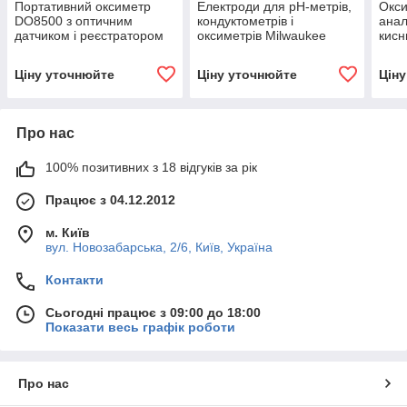
Портативний оксиметр
Електроди для pH-метрів,
Окси
DO8500 з оптичним
кондуктометрів і
анал
датчиком і реєстратором
оксиметрів Milwaukee
кисн
даних
Ціну уточнюйте
Ціну уточнюйте
Цін
Про нас
100% позитивних з 18 відгуків за рік
Працює з 04.12.2012
м. Київ
вул. Новозабарська, 2/6, Київ, Україна
Контакти
Сьогодні працює з 09:00 до 18:00
Показати весь графік роботи
Про нас