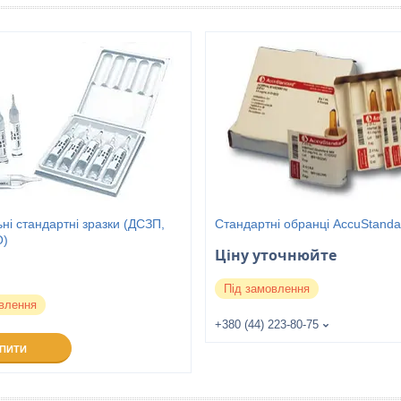
ні стандартні зразки (ДСЗП,
Стандартні обранці AccuStanda
О)
Ціну уточнюйте
Під замовлення
влення
+380 (44) 223-80-75
УПИТИ